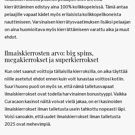
kierrättäminen edistyy aina 100% kolikkopeleissä. Tämä antaa
pelaajille vapaat kädet myös erilaisista kolikkopelikoneista
nauttimiseen. Varsinaisen kierrätysvaatimuksen lisäksi pelaajan
on aina huomioitava myös kierrättämiseen varattu aika ja muut
ehdot.
Ilmaiskierrosten arvo: big spins,
megakierrokset ja superkierrokset
Kun olet saanut voittoja tällaisilla kierroksilla, on aika täyttää
niille asetetut ehdot ennen kuin voit lunastaa voittosi kotiin.
Suuri huono puoli on myös se, että nämä talletusvapaat
ilmaiskierrokset ovat todella harvinainen bonustyyppi. Vaikka
Curacaon kasinot näitä voivat vielä jakaa, on eri kasinoiden
ilmaiskierrokset ilman talletusta usein tahkottu nopeasti läpi.
Voisi sanoakin, että uudet ilmaiskierrokset ilman talletusta
2025 ovat mehevimpiä.