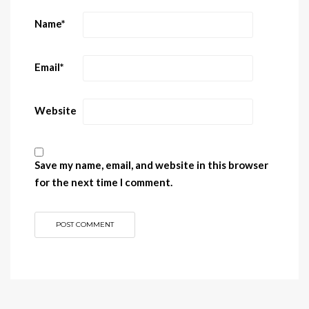
Name
*
Email
*
Website
Save my name, email, and website in this browser
for the next time I comment.