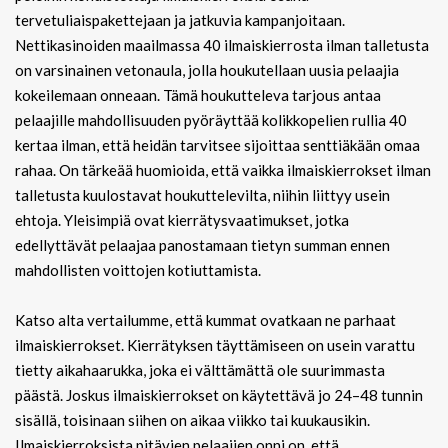
tervetuliaispakettejaan ja jatkuvia kampanjoitaan.
Nettikasinoiden maailmassa 40 ilmaiskierrosta ilman talletusta
on varsinainen vetonaula, jolla houkutellaan uusia pelaajia
kokeilemaan onneaan. Tämä houkutteleva tarjous antaa
pelaajille mahdollisuuden pyöräyttää kolikkopelien rullia 40
kertaa ilman, että heidän tarvitsee sijoittaa senttiäkään omaa
rahaa. On tärkeää huomioida, että vaikka ilmaiskierrokset ilman
talletusta kuulostavat houkuttelevilta, niihin liittyy usein
ehtoja. Yleisimpiä ovat kierrätysvaatimukset, jotka
edellyttävät pelaajaa panostamaan tietyn summan ennen
mahdollisten voittojen kotiuttamista.
Katso alta vertailumme, että kummat ovatkaan ne parhaat
ilmaiskierrokset. Kierrätyksen täyttämiseen on usein varattu
tietty aikahaarukka, joka ei välttämättä ole suurimmasta
päästä. Joskus ilmaiskierrokset on käytettävä jo 24–48 tunnin
sisällä, toisinaan siihen on aikaa viikko tai kuukausikin.
Ilmaiskierroksista pitävien pelaajien onni on, että