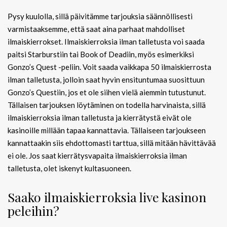
Pysy kuulolla, sillä päivitämme tarjouksia säännöllisesti
varmistaaksemme, että saat aina parhaat mahdolliset
ilmaiskierrokset. Ilmaiskierroksia ilman talletusta voi saada
paitsi Starburstiin tai Book of Deadiin, myös esimerkiksi
Gonzo’s Quest -peliin. Voit saada vaikkapa 50 ilmaiskierrosta
ilman talletusta, jolloin saat hyvin ensituntumaa suosittuun
Gonzo’s Questiin, jos et ole siihen vielä aiemmin tutustunut.
Tällaisen tarjouksen löytäminen on todella harvinaista, sillä
ilmaiskierroksia ilman talletusta ja kierrätystä eivät ole
kasinoille millään tapaa kannattavia. Tällaiseen tarjoukseen
kannattaakin siis ehdottomasti tarttua, sillä mitään hävittävää
ei ole. Jos saat kierrätysvapaita ilmaiskierroksia ilman
talletusta, olet iskenyt kultasuoneen.
Saako ilmaiskierroksia live kasinon
peleihin?