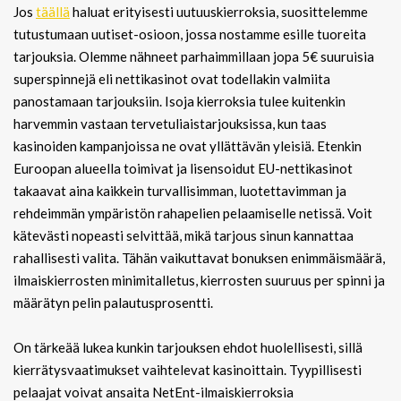
Jos
täällä
haluat erityisesti uutuuskierroksia, suosittelemme
tutustumaan uutiset-osioon, jossa nostamme esille tuoreita
tarjouksia. Olemme nähneet parhaimmillaan jopa 5€ suuruisia
superspinnejä eli nettikasinot ovat todellakin valmiita
panostamaan tarjouksiin. Isoja kierroksia tulee kuitenkin
harvemmin vastaan tervetuliaistarjouksissa, kun taas
kasinoiden kampanjoissa ne ovat yllättävän yleisiä. Etenkin
Euroopan alueella toimivat ja lisensoidut EU-nettikasinot
takaavat aina kaikkein turvallisimman, luotettavimman ja
rehdeimmän ympäristön rahapelien pelaamiselle netissä. Voit
kätevästi nopeasti selvittää, mikä tarjous sinun kannattaa
rahallisesti valita. Tähän vaikuttavat bonuksen enimmäismäärä,
ilmaiskierrosten minimitalletus, kierrosten suuruus per spinni ja
määrätyn pelin palautusprosentti.
On tärkeää lukea kunkin tarjouksen ehdot huolellisesti, sillä
kierrätysvaatimukset vaihtelevat kasinoittain. Tyypillisesti
pelaajat voivat ansaita NetEnt-ilmaiskierroksia