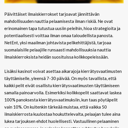
Päivittäiset ilmaiskierrokset tarjoavat jännittävän
mahdollisuuden nauttia pelaamisesta ilman riskiä. Ne ovat
erinomainen tapa tutustua uusiin peleihin, hioa strategioita ja
potentiaalisesti voittaa ilman omaa taloudellista panosta.
NetEnt, yksi maailman johtavista pelikehittäjistä, tarjoaa
suomalaisille pelaajille runsaasti mahdollisuuksia nauttia
ilmaiskierroksista heidän suosituissa kolikkopeleissään.
Lisäksi kasinot voivat asettaa aikarajoja kierrätysvaatimusten
täyttämiselle, yleensä 7-30 päivää. On myös tavallista, että
kaikki pelit eivät osallistu kierrätysvaatimusten täyttämiseen
samalla painoarvolla. Esimerkiksi kolikkopelit saattavat laskea
100% panoksesta kierrätysvaatimuksiin, kun taas pöytäpelit
vain 10%. On kuitenkin tärkeää muistaa, että vaikka 50
ilmaiskierrosta kuulostaa houkuttelevalta, pelaajan tulee aina
lukea tarjouksen ehdot huolellisesti. Vastuullinen pelaaminen