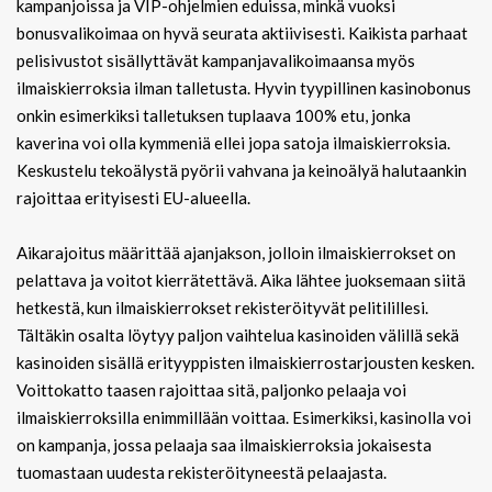
kampanjoissa ja VIP-ohjelmien eduissa, minkä vuoksi
bonusvalikoimaa on hyvä seurata aktiivisesti. Kaikista parhaat
pelisivustot sisällyttävät kampanjavalikoimaansa myös
ilmaiskierroksia ilman talletusta. Hyvin tyypillinen kasinobonus
onkin esimerkiksi talletuksen tuplaava 100% etu, jonka
kaverina voi olla kymmeniä ellei jopa satoja ilmaiskierroksia.
Keskustelu tekoälystä pyörii vahvana ja keinoälyä halutaankin
rajoittaa erityisesti EU-alueella.
Aikarajoitus määrittää ajanjakson, jolloin ilmaiskierrokset on
pelattava ja voitot kierrätettävä. Aika lähtee juoksemaan siitä
hetkestä, kun ilmaiskierrokset rekisteröityvät pelitilillesi.
Tältäkin osalta löytyy paljon vaihtelua kasinoiden välillä sekä
kasinoiden sisällä erityyppisten ilmaiskierrostarjousten kesken.
Voittokatto taasen rajoittaa sitä, paljonko pelaaja voi
ilmaiskierroksilla enimmillään voittaa. Esimerkiksi, kasinolla voi
on kampanja, jossa pelaaja saa ilmaiskierroksia jokaisesta
tuomastaan uudesta rekisteröityneestä pelaajasta.