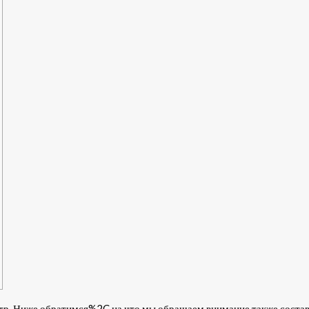
етр. Ниже обратимся%2C на что мы обращаем внимание также соста