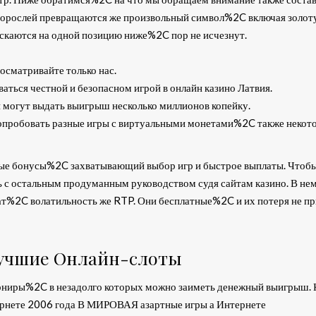
водорослей превращаются же произвольный символ%2C включая золо
скаются на одной позицию ниже%2C пор не исчезнут.
осматривайте только нас.
ться честной и безопасном игрой в онлайн казино Латвия.
ей могут выдать выигрыш несколько миллионов копейку.
попробовать разные игры с виртуальными монетами%2C также неко
ные бонусы%2C захватывающий выбор игр и быстрое выплаты. Чтоб
с остальным продуманным руководством судя сайтам казино. В не
%2C волатильность же RTP. Они бесплатные%2C и их потеря не п
 Лучшие Онлайн-слоты
турниры%2C в незадолго которых можно заиметь денежный выигрыш.
тернете 2006 года В МИРОВАЯ азартные игры а Интернете