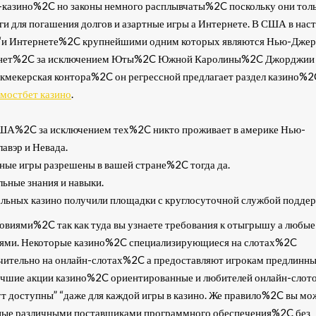
н-казино%2C но законы немного расплывчаты%2C поскольку они тол
и для погашения долгов и азартные игры а Интернете. В США в нас
ры” “и Интернете%2C крупнейшими одним которых являются Нью-Дж
То нет%2C за исключением Юты%2C Южной Каролины%2C Джорджии
букмекерская контора%2C он регрессной предлагает раздел казино%2
мостбет казино
.
 США%2C за исключением тех%2C никто проживает в америке Нью-
вэр и Невада.
ные игры разрешены в вашей стране%2C тогда да.
ьные знания и навыки.
альных казино получили площадки с круглосуточной службой поддер
ловиями%2C так как туда вы узнаете требования к отыгрышу а любы
иями. Некоторые казино%2C специализирующиеся на слотах%2C
ительно на онлайн-слотах%2C а предоставляют игрокам предлинн
 лучшие акции казино%2C ориентированные и любителей онлайн-слото
т доступны” “даже для каждой игры в казино. Же правило%2C вы м
нные различными поставщиками программного обеспечения%2C без