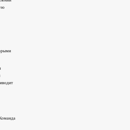
тую
торыми
ы
м
риводит
 Команда