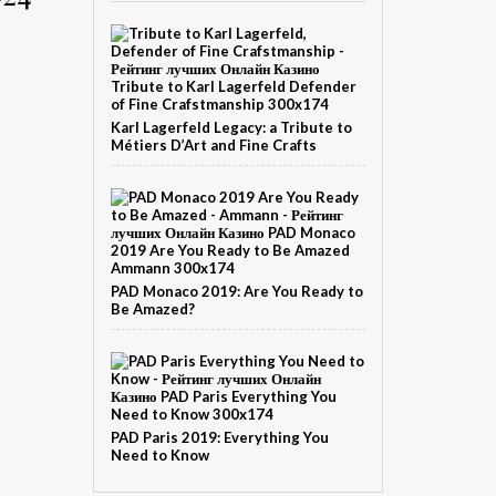
Karl Lagerfeld Legacy: a Tribute to
Métiers D’Art and Fine Crafts
PAD Monaco 2019: Are You Ready to
Be Amazed?
PAD Paris 2019: Everything You
Need to Know