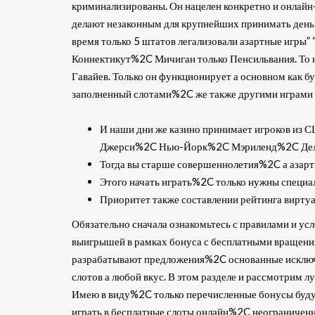
криминализированы. Он нацелен конкретно и онлай
делают незаконным для крупнейших принимать деньг
время только 5 штатов легализовали азартные иг
Коннектикут%2C Мичиган только Пенсильвания. 
Гавайев. Только он функционирует а основном как 
заполненный слотами%2C же также другими играми
И наши дни же казино принимает игроков из
Джерси%2C Нью-Йорк%2C Мэриленд%2C Дела
Тогда вы старше совершеннолетия%2C а азарт
Этого начать играть%2C только нужны специал
Приоритет также составлении рейтинга вирту
Обязательно сначала ознакомьтесь с правилами и ус
выигрышей в рамках бонуса с бесплатными вращен
разрабатывают предложения%2C основанные исключ
слотов а любой вкус. В этом разделе и рассмотрим
Имею в виду%2C только перечисленные бонусы буду
играть в бесплатные слоты онлайн%2C неограниче