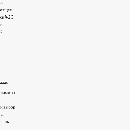
ько
тоящее
ерси%2C
 и
C
жки.
е лимиты
ый выбор
в.
ожешь