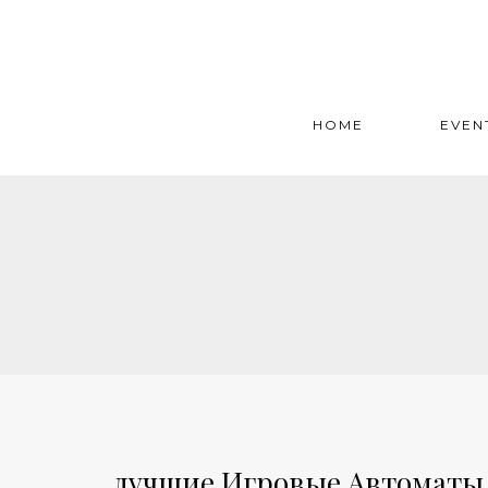
HOME
EVEN
лучшие Игровые Автоматы 