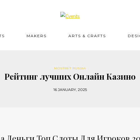
TS
MAKERS
ARTS & CRAFTS
DES
MOSTBET RUSSIA
Рейтинг лучших Онлайн Казино
16 JANUARY, 2025
а Деньги Топ Слоты Для Игроков 2