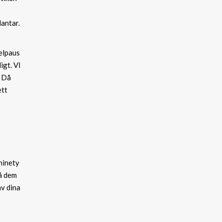
lantar.
pelpaus
igt. VI
. Då
ett
ninety
på dem
av dina