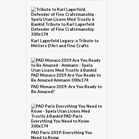
Karl Lagerfeld Legacy: a Tribute to
Métiers D’Art and Fine Crafts
PAD Monaco 2019: Are You Ready to
Be Amazed?
PAD Paris 2019: Everything You
Need to Know