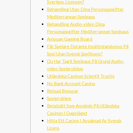
Sveriges Licensen?
Behandling Utav Dina Personuppgifter
Mediterranean Spelpaus
Behandling Audio-video Dina
Personuppgifter Mediterranean Spelpaus
Anjouan Gaming Board
Får Spelare Durante Insättningsbonus På
Spel Utan Svensk Spellicens?
Du Har Tagit Spelpaus På Grund Audio-
video Spelproblem
Utländska Casinon Scientif Trustly
No Bank Account Casino
Reload Bonusar
Spelproblem
Betalsätt Som Används På Utländska
Casinon I Dagsläget
Hitta Ett Casino I Avsaknad Av Svensk
Licens