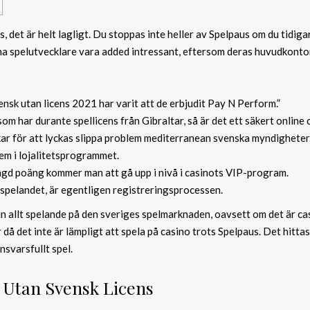
s, det är helt lagligt. Du stoppas inte heller av Spelpaus om du tidiga
na spelutvecklare vara added intressant, eftersom deras huvudkonto
ensk utan licens 2021 har varit att de erbjudit Pay N Perform.”
som har durante spellicens från Gibraltar, så är det ett säkert online 
kar för att lyckas slippa problem mediterranean svenska myndigheter
em i lojalitetsprogrammet.
ngd poäng kommer man att gå upp i nivå i casinots VIP-program.
a spelandet, är egentligen registreringsprocessen.
rån allt spelande på den sveriges spelmarknaden, oavsett om det är ca
r då det inte är lämpligt att spela på casino trots Spelpaus. Det hittas
nsvarsfullt spel.
 Utan Svensk Licens