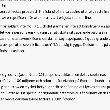
fter.
 att lyckas prova ett The island of malta casino utan att sätta in s
 av en spellicens för att klara av att erbjuda spel on-line.
en är såklart inte möjligt. Och det går heller inte att konstruera en s
t varje persons enskilda ansvar att sköta sitt spelande på bra å riml
casinon utan svensk licens om du har tagit spelpaus på goda grunder
a av spel utan svensk licens och” “känna sig trygga. Du kan spela på 
ländska casinon.
å progressiva jackpottar. Då tar spelutvecklaren en del av spelarnas
n på över 100 miljoner och rekordet forefalder på över one hundred 
et ger burrow en mycket betydligt större spänning att lyckas snurra 
et. Detta är 1st speciellt erbjudande eftersom du får tillbaks en del 
å en vecka där man skulle förlora 1000″ “kronor.