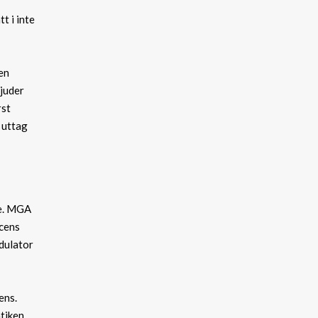
t i inte
en
bjuder
rst
h uttag
re. MGA
icens
odulator
ens.
atiken