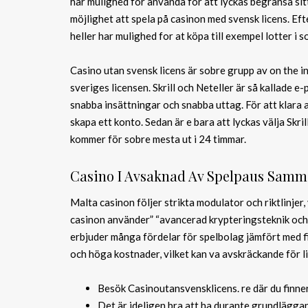
har mulighed for använda för att lyckas begränsa sit
möjlighet att spela på casinon med svensk licens. Efte
heller har mulighed for at köpa till exempel lotter i s
Casino utan svensk licens är sobre grupp av on the i
sveriges licensen. Skrill och Neteller är så kallade 
snabba insättningar och snabba uttag. För att klara a
skapa ett konto. Sedan är e bara att lyckas välja Skr
kommer för sobre mesta ut i 24 timmar.
Casino I Avsaknad Av Spelpaus Samm
Malta casinon följer strikta modulator och riktlinjer,
casinon använder” “avancerad krypteringsteknik och 
erbjuder många fördelar för spelbolag jämfört med fi
och höga kostnader, vilket kan va avskräckande för l
Besök Casinoutansvensklicens. re där du finner
Det är ideligen bra att ha durante grundläggan