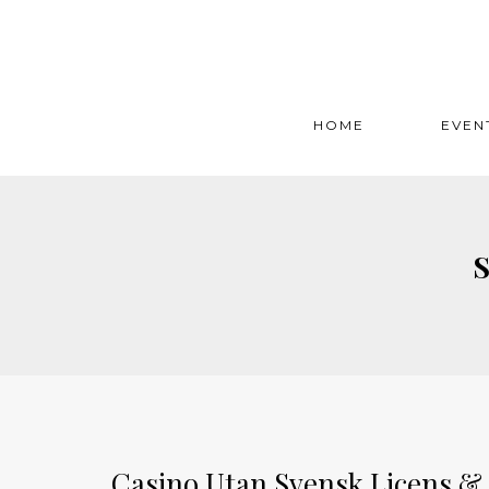
HOME
EVEN
S
Casino Utan Svensk Licens &